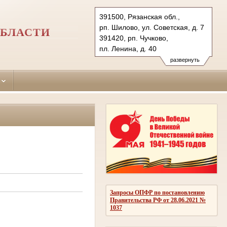
391500, Рязанская обл.,
рп. Шилово, ул. Советская, д. 7
ОБЛАСТИ
391420, рп. Чучково,
пл. Ленина, д. 40
Тел.: (49136) 2-23-61
развернуть
2-27-36 (ф.)
shilovsky.riz@sudrf.ru
Запросы ОПФР по постановлению
Правительства РФ от 28.06.2021 №
1037